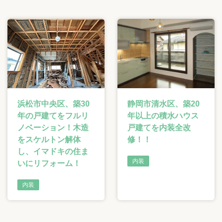
浜松市中央区、築30
静岡市清水区、築20
年の戸建てをフルリ
年以上の積水ハウス
ノベーション！木造
戸建てを内装全改
をスケルトン解体
修！！
し、イマドキの住ま
内装
いにリフォーム！
内装