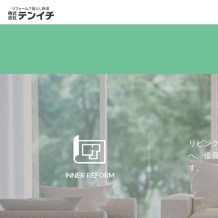
リビン
へ。優
す。
INNER REFORM