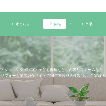
水まわり
内装
外装
グ・ダイニング・寝室・子ども部屋など、内装リフォームなら、
良リフォーム業者紹介サイトで14年連続成約件数1位。ご家族