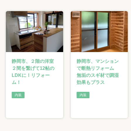
静岡市、２階の洋室
静岡市、マンション
２間を繋げて12帖の
で断熱リフォーム
LDKに！リフォー
無垢のスギ材で調湿
ム！
効果もプラス
内装
内装