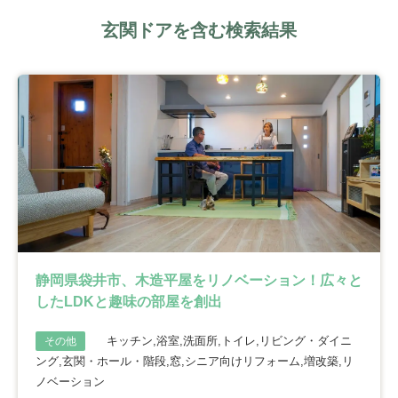
玄関ドアを含む検索結果
静岡県袋井市、木造平屋をリノベーション！広々と
したLDKと趣味の部屋を創出
キッチン,浴室,洗面所,トイレ,リビング・ダイニ
その他
ング,玄関・ホール・階段,窓,シニア向けリフォーム,増改築,リ
ノベーション