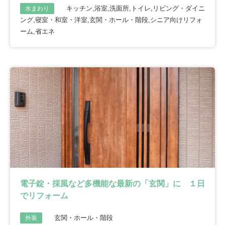
キッチン,浴室,洗面所,トイレ,リビング・ダイニ
水まわり
ング,寝室・和室・洋室,玄関・ホール・階段,シニア向けリフォ
ーム,省エネ
電子錠・採風など多機能な最新の「玄関」に １日
でリフォーム
玄関・ホール・階段
外装