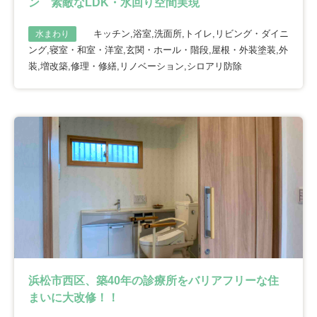
ン 素敵なLDK・水回り空間実現
キッチン,浴室,洗面所,トイレ,リビング・ダイニ
水まわり
ング,寝室・和室・洋室,玄関・ホール・階段,屋根・外装塗装,外
装,増改築,修理・修繕,リノベーション,シロアリ防除
浜松市西区、築40年の診療所をバリアフリーな住
まいに大改修！！