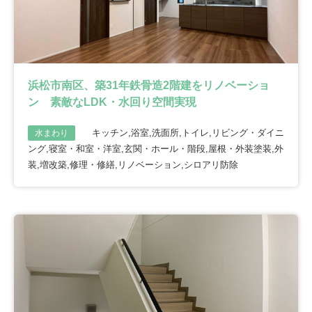
浜松市南区、築31年鉄骨造2階建をリノベーショ
ン 素敵なLDK・水回り空間実現
キッチン,浴室,洗面所,トイレ,リビング・ダイニ
水まわり
ング,寝室・和室・洋室,玄関・ホール・階段,屋根・外装塗装,外
装,増改築,修理・修繕,リノベーション,シロアリ防除