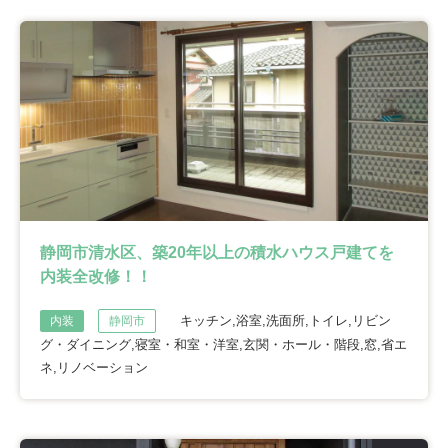
静岡市清水区、築20年以上の積水ハウス戸建てを
内装全改修！！
キッチン,浴室,洗面所,トイレ,リビン
内装
静岡市
グ・ダイニング,寝室・和室・洋室,玄関・ホール・階段,窓,省エ
ネ,リノベーション