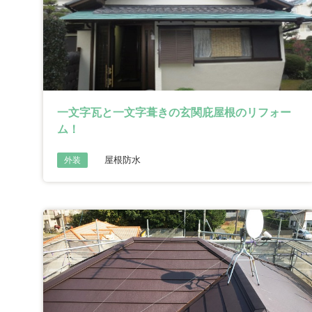
一文字瓦と一文字葺きの玄関庇屋根のリフォー
ム！
屋根防水
外装