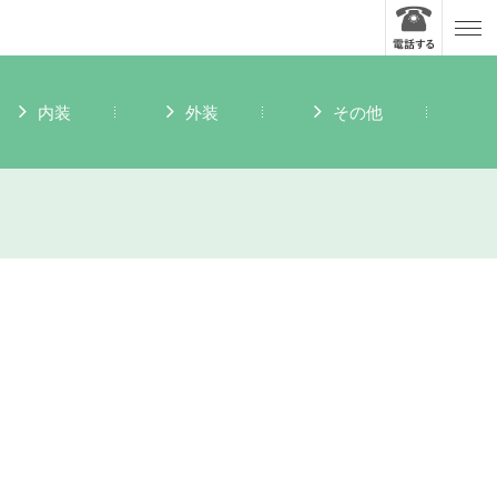
内装
外装
その他