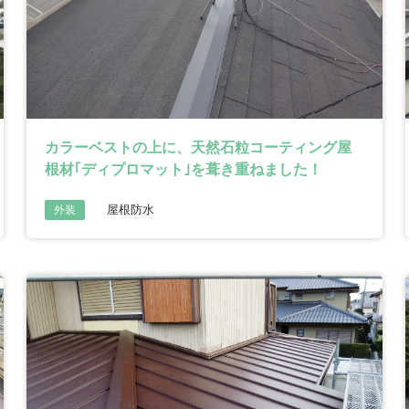
カラーベストの上に、天然石粒コーティング屋
根材｢ディプロマット｣を葺き重ねました！
屋根防水
外装