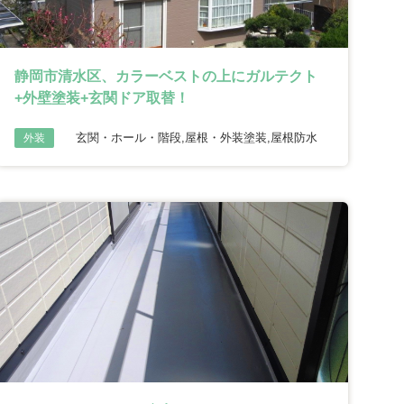
静岡市清水区、カラーベストの上にガルテクト
+外壁塗装+玄関ドア取替！
玄関・ホール・階段,屋根・外装塗装,屋根防水
外装