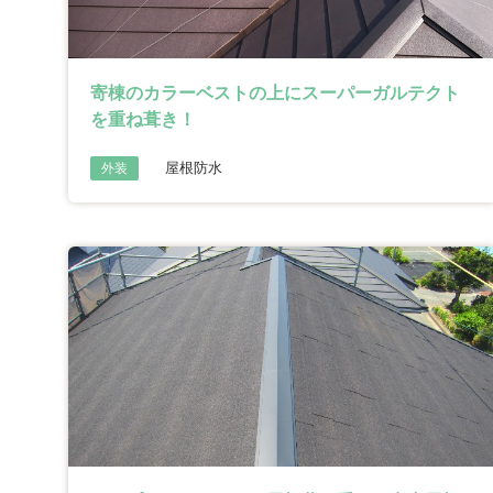
寄棟のカラーベストの上にスーパーガルテクト
を重ね葺き！
屋根防水
外装