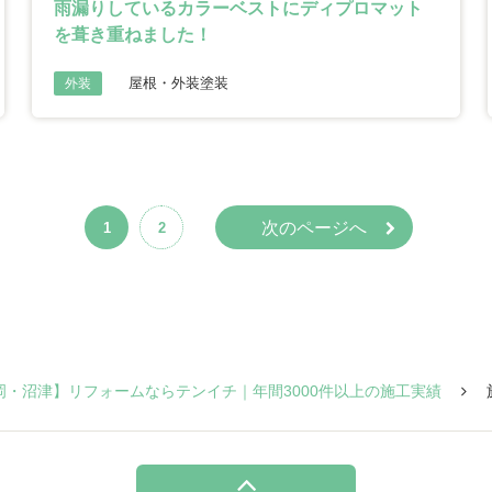
雨漏りしているカラーベストにディプロマット
を葺き重ねました！
屋根・外装塗装
外装
次のページへ
1
2
岡・沼津】リフォームならテンイチ｜年間3000件以上の施工実績