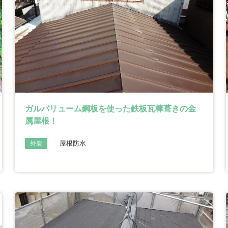
ガルバリューム鋼板を使った鉄板瓦棒葺きの金
属屋根！
屋根防水
外装