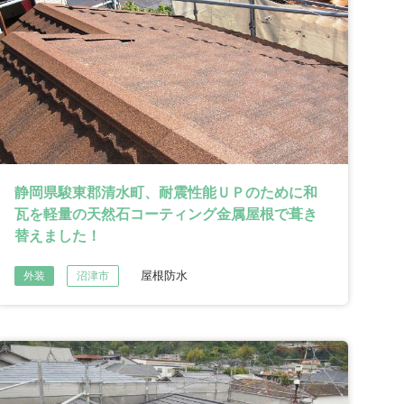
静岡県駿東郡清水町、耐震性能ＵＰのために和
瓦を軽量の天然石コーティング金属屋根で葺き
替えました！
屋根防水
外装
沼津市