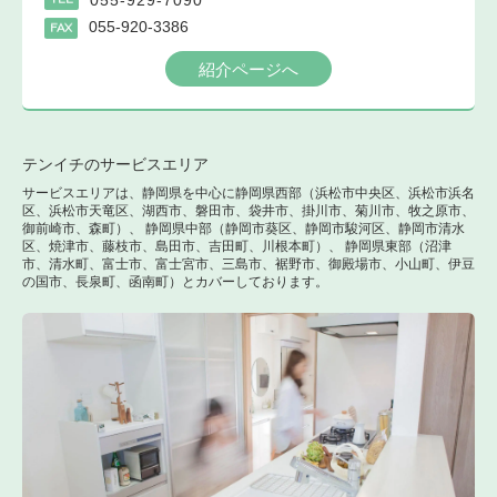
055-920-3386
FAX
紹介ページへ
テンイチのサービスエリア
サービスエリアは、静岡県を中心に静岡県西部（浜松市中央区、浜松市浜名
区、浜松市天竜区、湖西市、磐田市、袋井市、掛川市、菊川市、牧之原市、
御前崎市、森町）、 静岡県中部（静岡市葵区、静岡市駿河区、静岡市清水
区、焼津市、藤枝市、島田市、吉田町、川根本町）、 静岡県東部（沼津
市、清水町、富士市、富士宮市、三島市、裾野市、御殿場市、小山町、伊豆
の国市、長泉町、函南町）とカバーしております。