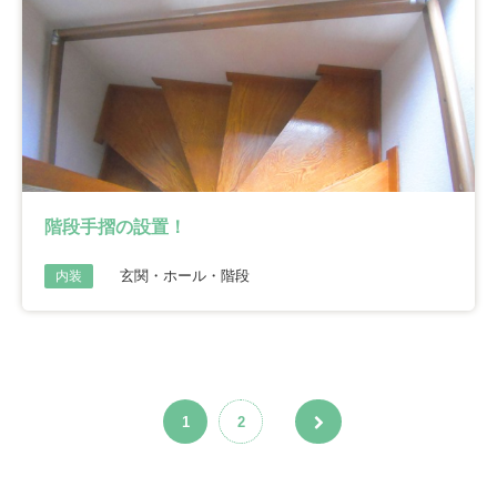
階段手摺の設置！
玄関・ホール・階段
内装
1
2