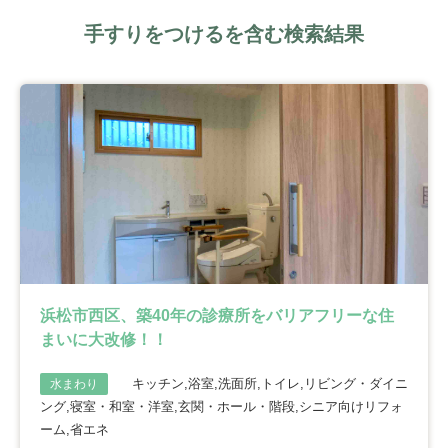
手すりをつけるを含む検索結果
浜松市西区、築40年の診療所をバリアフリーな住
まいに大改修！！
キッチン,浴室,洗面所,トイレ,リビング・ダイニ
水まわり
ング,寝室・和室・洋室,玄関・ホール・階段,シニア向けリフォ
ーム,省エネ