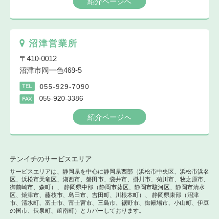
紹介ページへ
沼津営業所
〒410-0012
沼津市岡一色469-5
055-929-7090
TEL
055-920-3386
FAX
紹介ページへ
テンイチのサービスエリア
サービスエリアは、静岡県を中心に静岡県西部（浜松市中央区、浜松市浜名
区、浜松市天竜区、湖西市、磐田市、袋井市、掛川市、菊川市、牧之原市、
御前崎市、森町）、 静岡県中部（静岡市葵区、静岡市駿河区、静岡市清水
区、焼津市、藤枝市、島田市、吉田町、川根本町）、 静岡県東部（沼津
市、清水町、富士市、富士宮市、三島市、裾野市、御殿場市、小山町、伊豆
の国市、長泉町、函南町）とカバーしております。