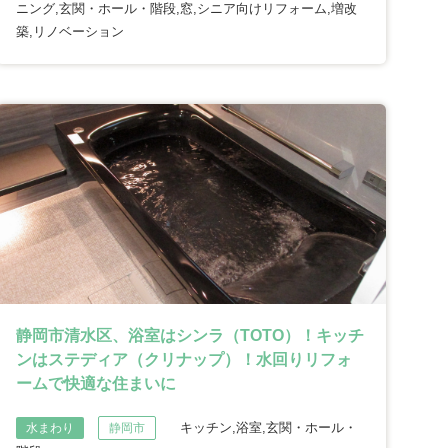
ニング,玄関・ホール・階段,窓,シニア向けリフォーム,増改
築,リノベーション
静岡市清水区、浴室はシンラ（TOTO）！キッチ
ンはステディア（クリナップ）！水回りリフォ
ームで快適な住まいに
キッチン,浴室,玄関・ホール・
水まわり
静岡市