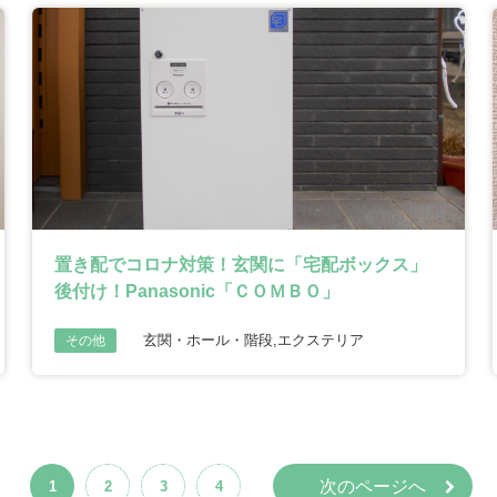
置き配でコロナ対策！玄関に「宅配ボックス」
後付け！Panasonic「ＣＯＭＢＯ」
玄関・ホール・階段,エクステリア
その他
次のページへ
1
2
3
4