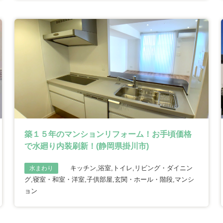
築１５年のマンションリフォーム！お手頃価格
で水廻り内装刷新！(静岡県掛川市)
キッチン,浴室,トイレ,リビング・ダイニン
水まわり
グ,寝室・和室・洋室,子供部屋,玄関・ホール・階段,マンシ
ョン