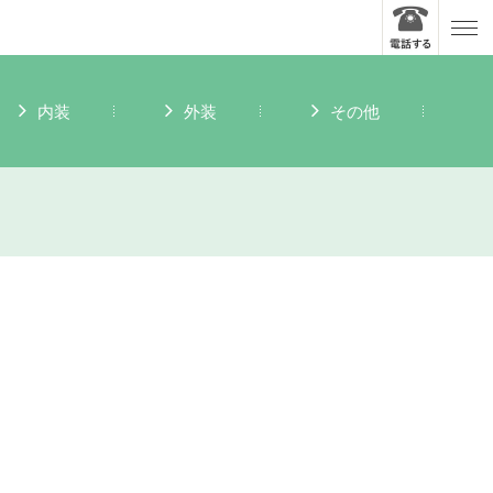
内装
外装
その他