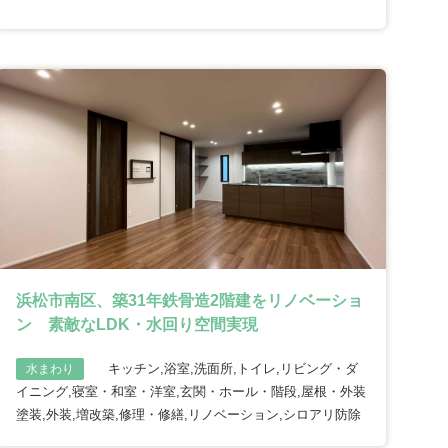
浜松市南区、築31年鉄骨造2階建をリノベーショ
ン 素敵なLDK・水回り空間実現
キッチン,浴室,洗面所,トイレ,リビング・ダ
水まわり
イニング,寝室・和室・洋室,玄関・ホール・階段,屋根・外装
塗装,外装,増改築,修理・修繕,リノベーション,シロアリ防除