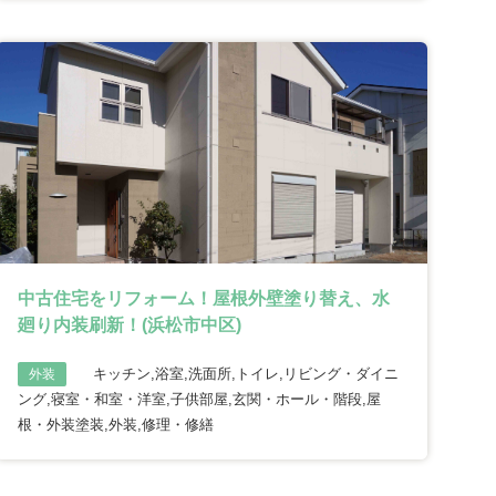
中古住宅をリフォーム！屋根外壁塗り替え、水
廻り内装刷新！(浜松市中区)
キッチン,浴室,洗面所,トイレ,リビング・ダイニ
外装
ング,寝室・和室・洋室,子供部屋,玄関・ホール・階段,屋
根・外装塗装,外装,修理・修繕