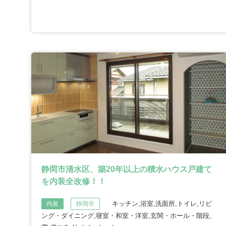
静岡市清水区、築20年以上の積水ハウス戸建て
を内装全改修！！
キッチン,浴室,洗面所,トイレ,リビ
内装
静岡市
ング・ダイニング,寝室・和室・洋室,玄関・ホール・階段,