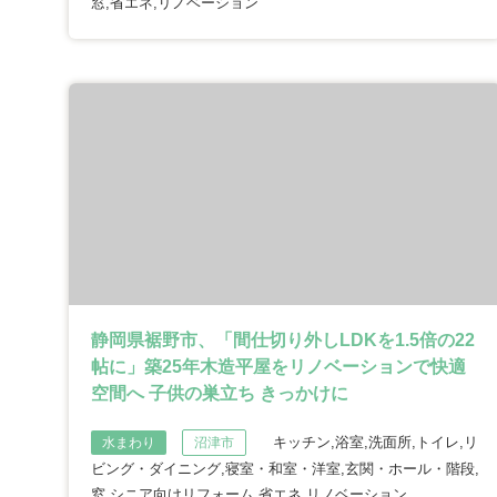
窓,省エネ,リノベーション
静岡県裾野市、「間仕切り外しLDKを1.5倍の22
帖に」築25年木造平屋をリノベーションで快適
空間へ 子供の巣立ち きっかけに
キッチン,浴室,洗面所,トイレ,リ
水まわり
沼津市
ビング・ダイニング,寝室・和室・洋室,玄関・ホール・階段,
窓,シニア向けリフォーム,省エネ,リノベーション