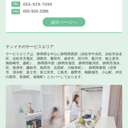
055-929-7090
TEL
055-920-3386
FAX
紹介ページへ
テンイチのサービスエリア
サービスエリアは、静岡県を中心に静岡県西部（浜松市中央区、浜松市浜名
区、浜松市天竜区、湖西市、磐田市、袋井市、掛川市、菊川市、牧之原市、
御前崎市、森町）、 静岡県中部（静岡市葵区、静岡市駿河区、静岡市清水
区、焼津市、藤枝市、島田市、吉田町、川根本町）、 静岡県東部（沼津
市、清水町、富士市、富士宮市、三島市、裾野市、御殿場市、小山町、伊豆
の国市、長泉町、函南町）とカバーしております。