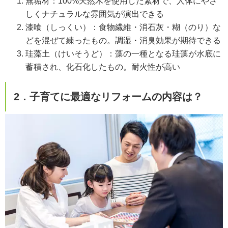
無垢材：100%天然木を使用した素材で、人体にやさ
しくナチュラルな雰囲気が演出できる
漆喰（しっくい）：食物繊維・消石灰・糊（のり）な
どを混ぜて練ったもの。調湿・消臭効果が期待できる
珪藻土（けいそうど）：藻の一種となる珪藻が水底に
蓄積され、化石化したもの。耐火性が高い
2．子育てに最適なリフォームの内容は？