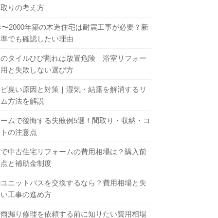
間取りの考え方
1年〜2000年築の木造住宅は耐震工事が必要？新
基準でも確認したい理由
呂のタイルひび割れは放置危険｜浴室リフォー
費用と失敗しない選び方
カビ臭い原因と対策｜湿気・結露を解消するリ
ーム方法を解説
ォームで後悔する失敗例5選！間取り・収納・コ
ントの注意点
市で中古住宅リフォームの費用相場は？購入前
意点と補助金制度
でユニットバスを交換するなら？費用相場と失
ない工事の進め方
で雨漏り修理を依頼する前に知りたい費用相場