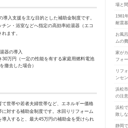
場と
198
の導入支援を主な目的とした補助金制度です。
耐震
ッチン・浴室などへ指定の高効率給湯器（エコ
されます。
お風
ムの
湯器の導入
家が
き30万円（一定の性能を有する家庭用燃料電池
フォ
を撤去した場合）
リフ
ンセ
浜松
の注
育て世帯や若者夫婦世帯など、エネルギー価格
浜松
帯に対する補助金制度です。水回りリフォーム
敗し
を導入すると、最大45万円の補助金を受けられ
静岡