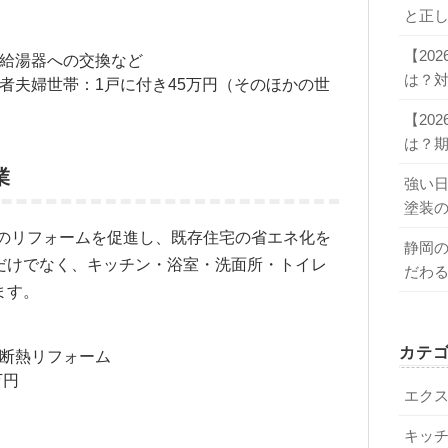
と正
【20
給湯器への交換など
は？
者夫婦世帯：1戸に付き45万円（そのほかの世
【20
は？
業
強い
塗装
のリフォームを促進し、既存住宅の省エネ化を
静岡
だけでなく、キッチン・浴室・洗面所・トイレ
だわ
ます。
カテ
断熱リフォーム
万円
エク
キッ