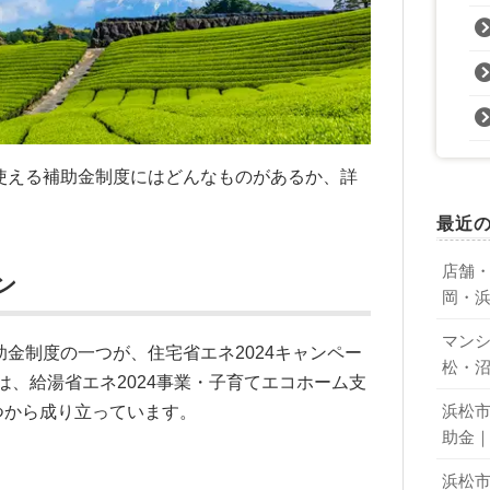
使える補助金制度にはどんなものがあるか、詳
最近
店舗
ン
岡・
マン
金制度の一つが、住宅省エネ2024キャンペー
松・
は、給湯省エネ2024事業・子育てエコホーム支
浜松
3つから成り立っています。
助金
浜松