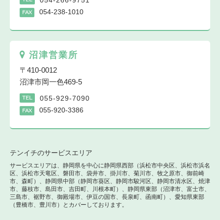
054-238-1010
FAX
沼津営業所
〒410-0012
沼津市岡一色469-5
055-929-7090
TEL
055-920-3386
FAX
テンイチのサービスエリア
サービスエリアは、静岡県を中心に静岡県西部（浜松市中央区、浜松市浜名
区、浜松市天竜区、磐田市、袋井市、掛川市、菊川市、牧之原市、御前崎
市、森町）、静岡県中部（静岡市葵区、静岡市駿河区、静岡市清水区、焼津
市、藤枝市、島田市、吉田町、川根本町）、静岡県東部（沼津市、富士市、
三島市、裾野市、御殿場市、伊豆の国市、長泉町、函南町）、愛知県東部
（豊橋市、豊川市）とカバーしております。