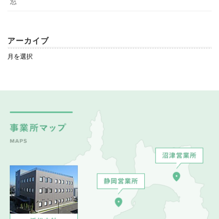
窓
アーカイブ
ア
ー
カ
イ
ブ