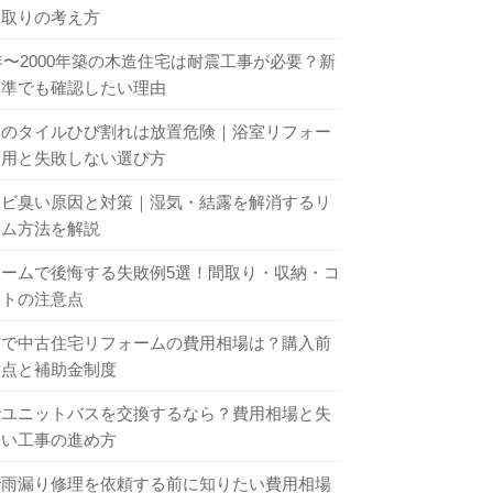
間取りの考え方
1年〜2000年築の木造住宅は耐震工事が必要？新
基準でも確認したい理由
呂のタイルひび割れは放置危険｜浴室リフォー
費用と失敗しない選び方
カビ臭い原因と対策｜湿気・結露を解消するリ
ーム方法を解説
ォームで後悔する失敗例5選！間取り・収納・コ
ントの注意点
市で中古住宅リフォームの費用相場は？購入前
意点と補助金制度
でユニットバスを交換するなら？費用相場と失
ない工事の進め方
で雨漏り修理を依頼する前に知りたい費用相場