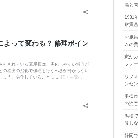
場と
198
耐震
お風
ムの
家が
フォ
リフ
ンセ
浜松
の注
浜松
敗し
静岡