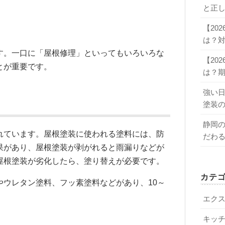
と正
【20
は？
す。一口に「屋根修理」といってもいろいろな
【20
とが重要です。
は？
強い
塗装
静岡
れています。屋根塗装に使われる塗料には、防
だわ
果があり、屋根塗装が剥がれると雨漏りなどが
屋根塗装が劣化したら、塗り替えが必要です。
カテ
やウレタン塗料、フッ素塗料などがあり、10～
。
エク
キッ