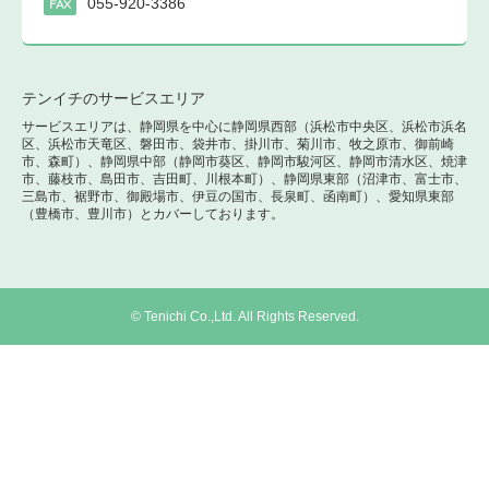
055-920-3386
FAX
テンイチのサービスエリア
サービスエリアは、静岡県を中心に静岡県西部（浜松市中央区、浜松市浜名
区、浜松市天竜区、磐田市、袋井市、掛川市、菊川市、牧之原市、御前崎
市、森町）、静岡県中部（静岡市葵区、静岡市駿河区、静岡市清水区、焼津
市、藤枝市、島田市、吉田町、川根本町）、静岡県東部（沼津市、富士市、
三島市、裾野市、御殿場市、伊豆の国市、長泉町、函南町）、愛知県東部
（豊橋市、豊川市）とカバーしております。
© Tenichi Co.,Ltd. All Rights Reserved.