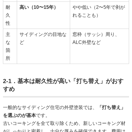
耐
高い（10〜15年）
やや低い（2〜5年で剥が
久
れることも）
性
主
サイディングの目地な
窓枠（サッシ）周り、
な
ど
ALC外壁など
箇
所
2-1．基本は耐久性が高い「打ち替え」がおす
すめ
一般的なサイディング住宅の外壁塗装では、
「打ち替え」
を選ぶのが基本
です。
古いコーキングを全て取り除くため、新しいコーキング材
がしっかりと密着し、十分な厚みを確保できます。費用は