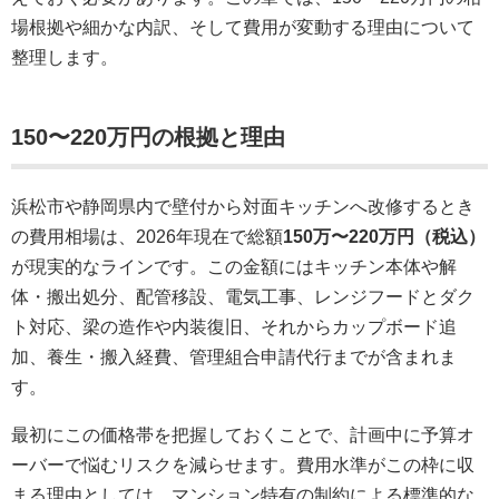
場根拠や細かな内訳、そして費用が変動する理由について
整理します。
150〜220万円の根拠と理由
浜松市や静岡県内で壁付から対面キッチンへ改修するとき
の費用相場は、2026年現在で総額
150万〜220万円（税込）
が現実的なラインです。この金額にはキッチン本体や解
体・搬出処分、配管移設、電気工事、レンジフードとダク
ト対応、梁の造作や内装復旧、それからカップボード追
加、養生・搬入経費、管理組合申請代行までが含まれま
す。
最初にこの価格帯を把握しておくことで、計画中に予算オ
ーバーで悩むリスクを減らせます。費用水準がこの枠に収
まる理由としては、マンション特有の制約による標準的な