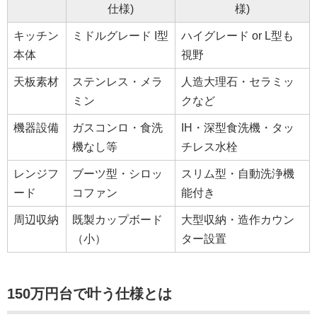
仕様)
様)
キッチン
ミドルグレード I型
ハイグレード or L型も
本体
視野
天板素材
ステンレス・メラ
人造大理石・セラミッ
ミン
クなど
機器設備
ガスコンロ・食洗
IH・深型食洗機・タッ
機なし等
チレス水栓
レンジフ
ブーツ型・シロッ
スリム型・自動洗浄機
ード
コファン
能付き
周辺収納
既製カップボード
大型収納・造作カウン
（小）
ター設置
150万円台で叶う仕様とは