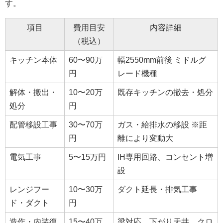
す。
項目
費用目安
内容詳細
（税込）
キッチン本体
60〜90万
幅2550mm前後 ミドルグ
円
レード機種
解体・搬出・
10〜20万
既存キッチンの撤去・処分
処分
円
配管移設工事
30〜70万
ガス・給排水の移設 ※距
円
離により変動大
電気工事
5〜15万円
IH専用回路、コンセント増
設
レンジフー
10〜30万
ダクト延長・排気工事
ド・ダクト
円
造作・内装復
15〜40万
梁対応、下がり天井、クロ