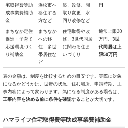
宅取得費等助
浜松市へ
築、改修、間
円
成事業費補助
移住する
取り変更、水
金
方など
回り改修など
まちなか定住
まちなか
住宅取得や改
通常上限30
促進・子育て
への移
修、3世代同居
万円、
3世
応援環境づく
住、多世
に関わる住ま
代同居は上
り補助金
帯居住な
いづくり
限50万円
ど
表の金額は、制度を比較するための目安です。実際に対象
になるかどうかは、世帯の状況、住む場所、申請時期、工
事内容によって変わります。気になる制度がある場合は、
工事内容を決める前に条件を確認すること
が大切です。
ハマライフ住宅取得費等助成事業費補助金