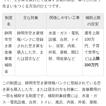
住まいをつくる方法のひとつです。
制度
主な対象
関係しやすい工事
補助上限
名
の目安
静岡
静岡市空き家情
水道・ガス・電気
通常上限
市空
報バンクに登録
設備、台所、トイ
100万
き家
された空き家を
レ、浴室、内装、
円、子育
改修
購入した方、ま
外装、屋根、開口
て世帯な
事業
たは貸主など
部、増改築など
どは
上限
補助
200万円
金
この制度は、静岡市空き家情報バンクに登録されている空
き家を購入した方、または貸主の方を対象に、改修費用の
一部を補助する制度です。補助対象経費には、水道・ガ
ス・電気設備、台所、トイレ、風呂、内装、外装、屋根、