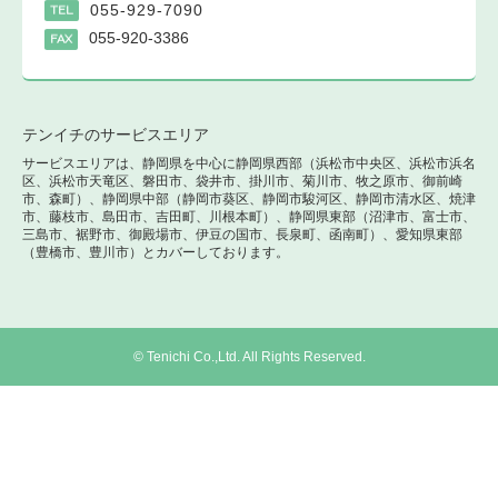
055-929-7090
TEL
055-920-3386
FAX
テンイチのサービスエリア
サービスエリアは、静岡県を中心に静岡県西部（浜松市中央区、浜松市浜名
区、浜松市天竜区、磐田市、袋井市、掛川市、菊川市、牧之原市、御前崎
市、森町）、静岡県中部（静岡市葵区、静岡市駿河区、静岡市清水区、焼津
市、藤枝市、島田市、吉田町、川根本町）、静岡県東部（沼津市、富士市、
三島市、裾野市、御殿場市、伊豆の国市、長泉町、函南町）、愛知県東部
（豊橋市、豊川市）とカバーしております。
© Tenichi Co.,Ltd. All Rights Reserved.