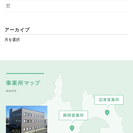
窓
アーカイブ
ア
ー
カ
イ
ブ