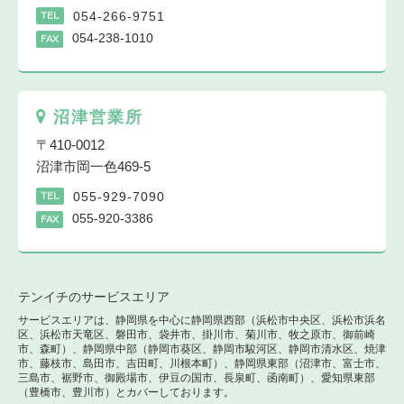
054-266-9751
TEL
054-238-1010
FAX
沼津営業所
〒410-0012
沼津市岡一色469-5
055-929-7090
TEL
055-920-3386
FAX
テンイチのサービスエリア
サービスエリアは、静岡県を中心に静岡県西部（浜松市中央区、浜松市浜名
区、浜松市天竜区、磐田市、袋井市、掛川市、菊川市、牧之原市、御前崎
市、森町）、静岡県中部（静岡市葵区、静岡市駿河区、静岡市清水区、焼津
市、藤枝市、島田市、吉田町、川根本町）、静岡県東部（沼津市、富士市、
三島市、裾野市、御殿場市、伊豆の国市、長泉町、函南町）、愛知県東部
（豊橋市、豊川市）とカバーしております。