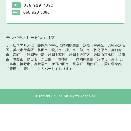
055-929-7090
TEL
055-920-3386
FAX
テンイチのサービスエリア
サービスエリアは、静岡県を中心に静岡県西部（浜松市中央区、浜松市浜名
区、浜松市天竜区、磐田市、袋井市、掛川市、菊川市、牧之原市、御前崎
市、森町）、静岡県中部（静岡市葵区、静岡市駿河区、静岡市清水区、焼津
市、藤枝市、島田市、吉田町、川根本町）、静岡県東部（沼津市、富士市、
三島市、裾野市、御殿場市、伊豆の国市、長泉町、函南町）、愛知県東部
（豊橋市、豊川市）とカバーしております。
© Tenichi Co.,Ltd. All Rights Reserved.