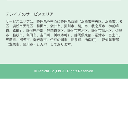
テンイチのサービスエリア
サービスエリアは、静岡県を中心に静岡県西部（浜松市中央区、浜松市浜名
区、浜松市天竜区、磐田市、袋井市、掛川市、菊川市、牧之原市、御前崎
市、森町）、静岡県中部（静岡市葵区、静岡市駿河区、静岡市清水区、焼津
市、藤枝市、島田市、吉田町、川根本町）、静岡県東部（沼津市、富士市、
三島市、裾野市、御殿場市、伊豆の国市、長泉町、函南町）、愛知県東部
（豊橋市、豊川市）とカバーしております。
© Tenichi Co.,Ltd. All Rights Reserved.